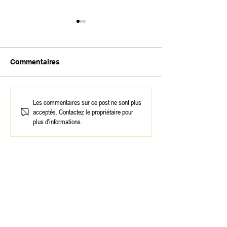
Commentaires
Keziah Jones
Sonny Rollins
Les commentaires sur ce post ne sont plus
acceptés. Contactez le propriétaire pour
plus d'informations.
Contactez Sophie Le Roux pour vos projets
d'
Expositions
et de
Conférences
,