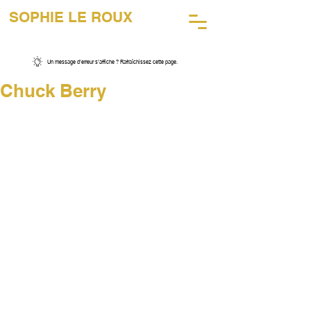
SOPHIE LE ROUX
45 ANS DE PHOTOGRAPHIE
MUSICALE
Un message d’erreur s’affiche ? Rafraîchissez cette page.
Chuck Berry