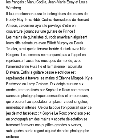
les français : Manu Codjia, Jean-Marie Ecay et Louis
Winsberg.
Il faut mentionner aussi le feeling blues des mains de
Buddy Guy, Eric Bibb, Cedric Burnside ou de Bernard
Allison, ce dernier ayant le privilège d’être en
couverture, jouant sur une guitare de Prince !
Les mains de guitaristes du rock américain aiguisent
leurs riffs salvateurs avec Elliott Murphy ou Derek
Trucks, ainsi que la ferveur torride du funk avec Nile
Rodgers. Les femmes ne manquent pas à l’appel en
représentant aussi les musiques du monde, avec
l’amérindienne Pura Fé et la malienne Fatoumata
Diawara. Enfin la guitare basse électrique est
représentée à travers les mains d’Etienne Mbappé, Kyle
Eastwood ou Larry Graham. Dix doigts sur une six
cordes, immortalisés par Sophie Le Roux comme des
caresses photographiques sensuelles et amoureuses,
qui procurent au spectateur un plaisir visuel singulier,
immédiat et intense. Ce qui fait que l’on pourrait oser ce
jeu de mot facétieux : « Sophie Le Roux prend son pied
en photographiant des mains » et cette délectation se
transmet à travers nos pupilles grandes ouvertes,
subjuguées par le regard aiguisé de notre photographe
préférée.