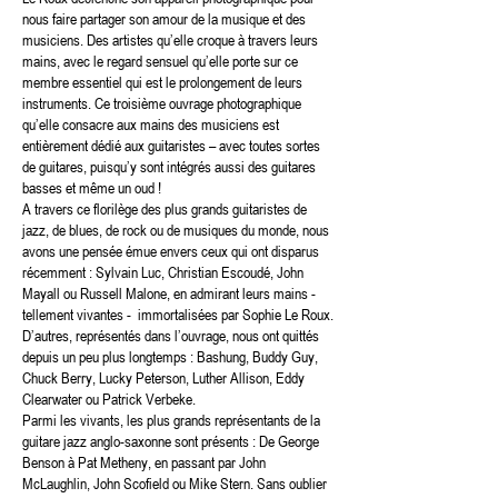
nous faire partager son amour de la musique et des
musiciens. Des artistes qu’elle croque à travers leurs
mains, avec le regard sensuel qu’elle porte sur ce
membre essentiel qui est le prolongement de leurs
instruments. Ce troisième ouvrage photographique
qu’elle consacre aux mains des musiciens est
entièrement dédié aux guitaristes – avec toutes sortes
de guitares, puisqu’y sont intégrés aussi des guitares
basses et même un oud !
A travers ce florilège des plus grands guitaristes de
jazz, de blues, de rock ou de musiques du monde, nous
avons une pensée émue envers ceux qui ont disparus
récemment : Sylvain Luc, Christian Escoudé, John
Mayall ou Russell Malone, en admirant leurs mains -
tellement vivantes - immortalisées par Sophie Le Roux.
D’autres, représentés dans l’ouvrage, nous ont quittés
depuis un peu plus longtemps : Bashung, Buddy Guy,
Chuck Berry, Lucky Peterson, Luther Allison, Eddy
Clearwater ou Patrick Verbeke.
Parmi les vivants, les plus grands représentants de la
guitare jazz anglo-saxonne sont présents : De George
Benson à Pat Metheny, en passant par John
McLaughlin, John Scofield ou Mike Stern. Sans oublier