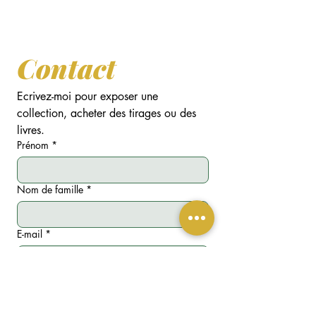
d'
Expositions
et de
Conférences
,
acquisitions de
Tirages d'Art
et de
Livres
.
Contact
Ecrivez-moi pour exposer une 
collection, acheter des tirages ou des 
livres.
Prénom
*
Nom de famille
*
E-mail
*
Téléphone
*