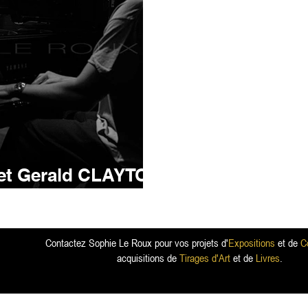
et Gerald CLAYTON
duo
Contactez Sophie Le Roux pour vos projets d'
Expositions
et de
C
acquisitions de
Tirages d'Art
et de
Livres
.