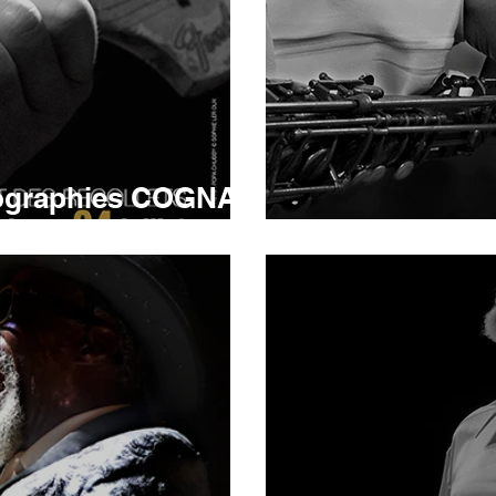
tographies COGNAC
uin - 4 juillet 2026
So