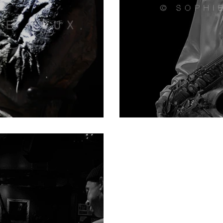
t Finley
So