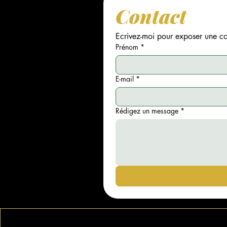
Contact
Ecrivez-moi pour exposer une col
Prénom
*
E-mail
*
Rédigez un message
*