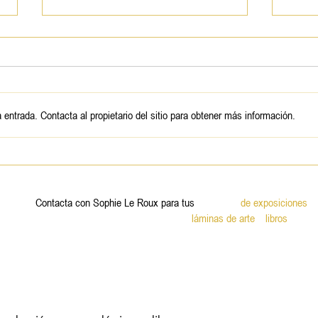
Eric
entrada. Contacta al propietario del sitio para obtener más información.
John SCOFIELD et Gerald
CLAYTON duo
Contacta con Sophie Le Roux para tus
proyectos
de exposiciones
y
Adquisiciones de
láminas de arte
y
libros
.