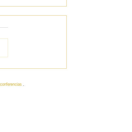
 BiBB
conferencias
.