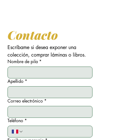
de exposiciones
y
conferencias
.
Adquisiciones de
láminas de arte
y
libros
.
Contacto
Escríbame si desea exponer una 
colección, comprar láminas o libros.
Nombre de pila
*
Apellido
*
Correo electrónico
*
Teléfono
*