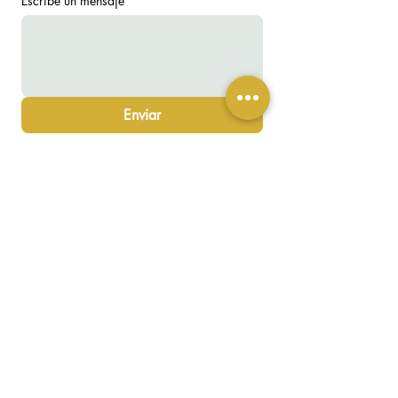
Escribe un mensaje
*
Enviar
TELÉFONO
06-87-95-28-94
CORREO ELECTRÓNICO
leroux.photographe@gmail.com
LINKEDIN