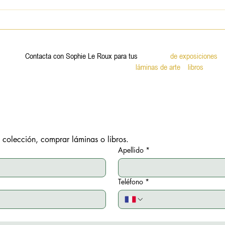
John SCOFIELD et Gerald
CLAYTON duo
Contacta con Sophie Le Roux para tus
proyectos
de exposiciones
y
Adquisiciones de
láminas de arte
y
libros
.
 colección, comprar láminas o libros.
Apellido
*
Teléfono
*