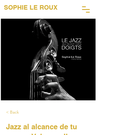
SOPHIE LE ROUX
45 AÑOS DE FOTOGRAFÍA MUSICAL
< Back
Jazz al alcance de tu