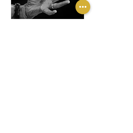
Previous
Next
Contacta con Sophie Le Roux para tus
proyectos
de exposiciones
y
conferencias
.
Adquisiciones de
láminas de arte
y
libros
.
Contacto